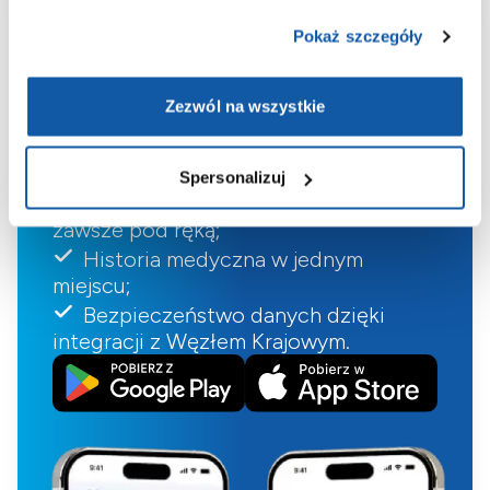
Aplikacja
Pokaż szczegóły
ePOLMED
Zezwól na wszystkie
Wygodne umawianie i odwoływanie
wizyt;
Spersonalizuj
Wyniki badań laboratoryjnych
zawsze pod ręką;
Historia medyczna w jednym
miejscu;
Bezpieczeństwo danych dzięki
integracji z Węzłem Krajowym.