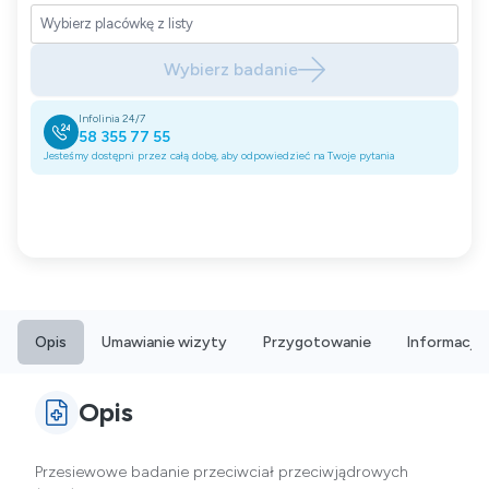
Wybierz badanie
Infolinia 24/7
58 355 77 55
Jesteśmy dostępni przez całą dobę, aby odpowiedzieć na Twoje pytania
Opis
Umawianie wizyty
Przygotowanie
Informacje
Opis
Przesiewowe badanie przeciwciał przeciwjądrowych