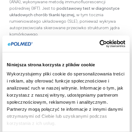
(ANA), wykonywane metodą immunofluorescencji
pośredniej (IIFT). Jest to
podstawowy test w diagnostyce
układowych chorób tkanki łącznej,
w tym tocznia
rumieniowatego układowego (SLE), ponieważ wykrywa
autoprzeciwciała skierowane przeciwko strukturom jądra
komórkowego.
Metoda IIFT pozwala
nie tylko stwierdzić obecność ANA, ale
także określić ich miano
(poziom, np. 1:160, 1:320), co jest
miarą półilościową. Dodatkowo opisuje się typ świecenia
Niniejsza strona korzysta z plików cookie
(np. homogenny, plamisty, obwodowy), który dostarcza
wskazówek co do rodzaju obecnych autoprzeciwciał.
Wykorzystujemy pliki cookie do spersonalizowania treści
i reklam, aby oferować funkcje społecznościowe i
Wynik dodatni,
zwłaszcza w wysokim mianie, nie jest
analizować ruch w naszej witrynie. Informacje o tym, jak
równoznaczny z diagnozą, lecz stanowi wskazanie do
korzystasz z naszej witryny, udostępniamy partnerom
pogłębienia diagnostyki (np. o testy specyficzne, jak anty-
społecznościowym, reklamowym i analitycznym.
dsDNA). Do badania pobierana jest krew żylna i nie jest
wymagane specjalne przygotowanie.
Partnerzy mogą połączyć te informacje z innymi danymi
otrzymanymi od Ciebie lub uzyskanymi podczas
korzystania z ich usług.