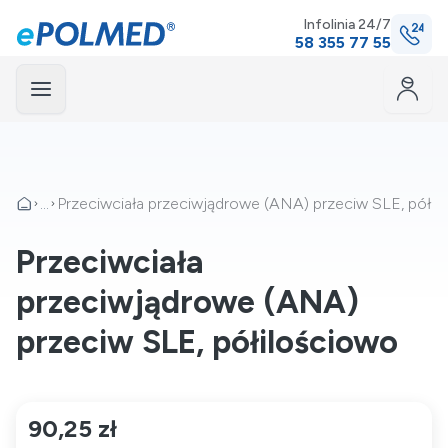
Infolinia 24/7
58 355 77 55
Menu
mknij
...
Przeciwciała przeciwjądrowe (ANA) przeciw SLE, półil
Przeciwciała
przeciwjądrowe (ANA)
przeciw SLE, półilościowo
90,25 zł