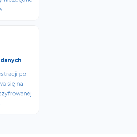
e.
 danych
stracji po
wa się na
 szyfrowanej
.