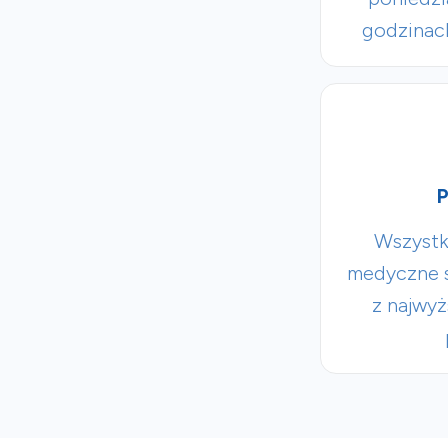
godzinac
P
Wszystk
medyczne s
z najwy