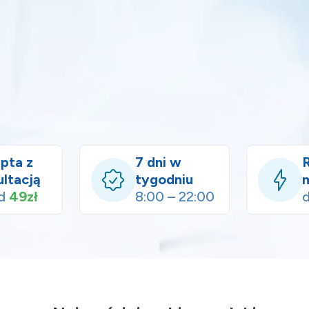
pta z
7 dni w
ultacją
tygodniu
od
49zł
8:00 – 22:00
d