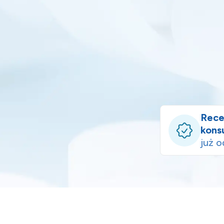
Rece
kons
już 