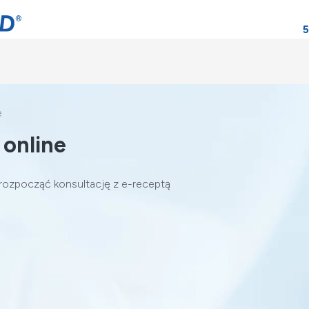
5
e
 online
 rozpocząć konsultację z e-receptą