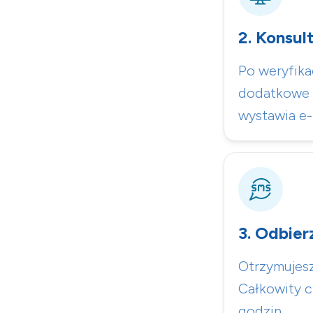
2. Konsul
Po weryfikac
dodatkowe p
wystawia e-
3. Odbier
Otrzymujes
Całkowity cz
godzin.