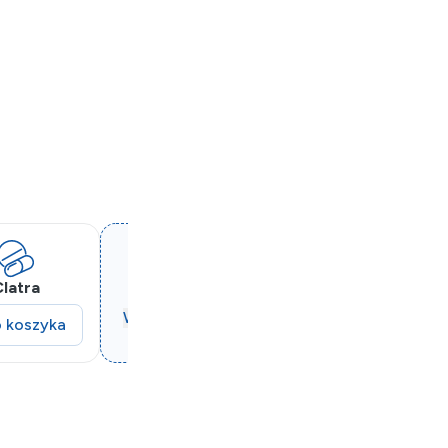
latra
Wybierz inny lek
 koszyka