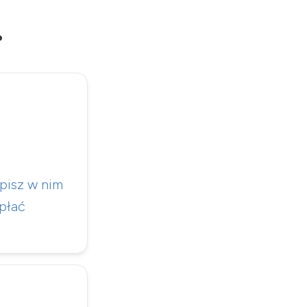
?
pisz w nim
opłać