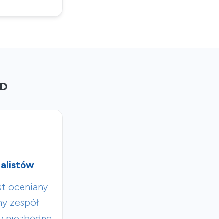
ED
alistów
st oceniany
ny zespół
y niezbędne