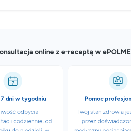
onsultacja online z e-receptą w ePOLM
7 dni w tygodniu
Pomoc profesjon
iwość odbycia
Twój stan zdrowia je
tacji codziennie, od
przez doświadczo
łku do niedzieli, w
medyczny posiadając