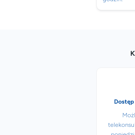
K
Dostęp 
Możl
telekonsul
poniedzia