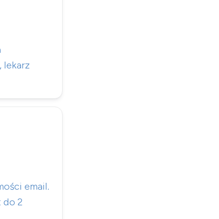
a
 lekarz
ości email.
t do 2