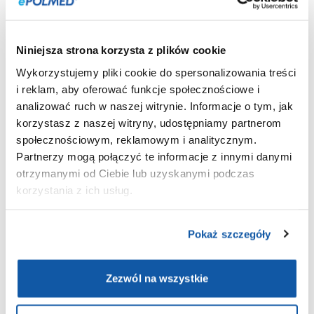
+48 587 702 820
Godziny otwarcia: Pon - Pt 07:00 - 20:00
Umów wizytę
Niniejsza strona korzysta z plików cookie
Wykorzystujemy pliki cookie do spersonalizowania treści
i reklam, aby oferować funkcje społecznościowe i
analizować ruch w naszej witrynie. Informacje o tym, jak
korzystasz z naszej witryny, udostępniamy partnerom
społecznościowym, reklamowym i analitycznym.
Partnerzy mogą połączyć te informacje z innymi danymi
otrzymanymi od Ciebie lub uzyskanymi podczas
korzystania z ich usług.
Centrum Medyczne POLMED Gdynia
Umów wizytę
Pokaż szczegóły
Zezwól na wszystkie