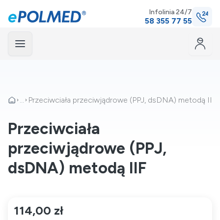
Infolinia 24/7
58 355 77 55
Menu
mknij
...
Przeciwciała przeciwjądrowe (PPJ, dsDNA) metodą IIF
Przeciwciała
przeciwjądrowe (PPJ,
dsDNA) metodą IIF
114,00 zł