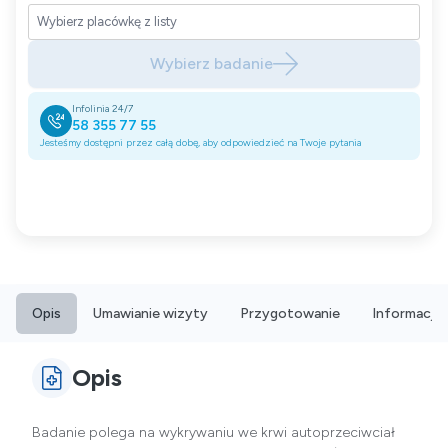
Wybierz badanie
Infolinia 24/7
58 355 77 55
Jesteśmy dostępni przez całą dobę, aby odpowiedzieć na Twoje pytania
Opis
Umawianie wizyty
Przygotowanie
Informacje
Opis
Badanie polega na wykrywaniu we krwi autoprzeciwciał