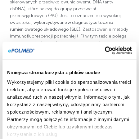
skierowanych przeciwko dwuniciowemu DNA (anty-
dsDNA), które należą do grupy przeciwciał
przeciwjądrowych (PPJ). Jest to oznaczenie o wysokiej
swoistości,
wykorzystywane w diagnostyce tocznia
rumieniowatego układowego (SLE).
Zastosowanie metody
immunofluorescencji pośredniej (IIF) w tym teście polega
na wykorzystaniu specjalistycznego substratu
(pierwotniaka
Crithidium luciliae
), który pozwala na
precyzyjną identyfikację wyłącznie przeciwciał anty-
dsDNA.
Niniejsza strona korzysta z plików cookie
Stwierdzenie obecności tych przeciwciał
(wynik dodatni),
Wykorzystujemy pliki cookie do spersonalizowania treści
zwłaszcza w wysokim mianie, jest silnie powiązane z
rozpoznaniem tocznia, a ich poziom często odzwierciedla
i reklam, aby oferować funkcje społecznościowe i
aktywność choroby (szczególnie w kontekście
analizować ruch w naszej witrynie. Informacje o tym, jak
toczniowego zapalenia nerek).
Wynik ujemny
znacząco
korzystasz z naszej witryny, udostępniamy partnerom
obniża prawdopodobieństwo aktywnego SLE. Materiałem
społecznościowym, reklamowym i analitycznym.
do analizy jest krew żylna, a pacjent nie musi być na
Partnerzy mogą połączyć te informacje z innymi danymi
czczo.
otrzymanymi od Ciebie lub uzyskanymi podczas
korzystania z ich usług.