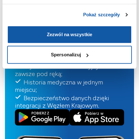
Aplikacja
Pokaż szczegóły
ePOLMED
Zezwól na wszystkie
Wygodne umawianie i odwoływanie
Spersonalizuj
wizyt;
Wyniki badań laboratoryjnych
zawsze pod ręką;
Historia medyczna w jednym
miejscu;
Bezpieczeństwo danych dzięki
integracji z Węzłem Krajowym.