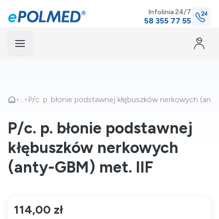
Infolinia 24/7
58 355 77 55
Menu
mknij
...
P/c. p. błonie podstawnej kłębuszków nerkowych (anty
P/c. p. błonie podstawnej
kłębuszków nerkowych
(anty-GBM) met. IIF
114,00 zł