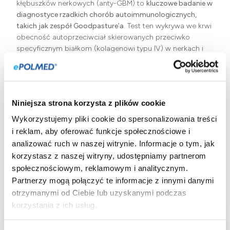
kłębuszków nerkowych (anty-GBM) to
kluczowe badanie w
diagnostyce rzadkich chorób autoimmunologicznych,
takich jak zespół Goodpasture’a.
Test ten wykrywa we krwi
obecność autoprzeciwciał skierowanych przeciwko
specyficznym białkom (kolagenowi typu IV) w nerkach i
płucach.
Dodatni wynik
jest silnym wskaźnikiem choroby anty-GBM,
która prowadzi do gwałtownie postępującego
kłębuszkowego zapalenia nerek i krwawienia
Niniejsza strona korzysta z plików cookie
pęcherzykowego w płucach, co wymaga
Wykorzystujemy pliki cookie do spersonalizowania treści
natychmiastowej interwencji medycznej. Badanie
i reklam, aby oferować funkcje społecznościowe i
wykonuje się
metodą immunofluorescencji pośredniej (IIF),
analizować ruch w naszej witrynie. Informacje o tym, jak
która pozwala na precyzyjne uwidocznienie przeciwciał
korzystasz z naszej witryny, udostępniamy partnerom
związanych z tkanką. Do przeprowadzenia testu nie jest
społecznościowym, reklamowym i analitycznym.
wymagane specjalne przygotowanie ze strony pacjenta.
Partnerzy mogą połączyć te informacje z innymi danymi
otrzymanymi od Ciebie lub uzyskanymi podczas
korzystania z ich usług.
Aplikacja