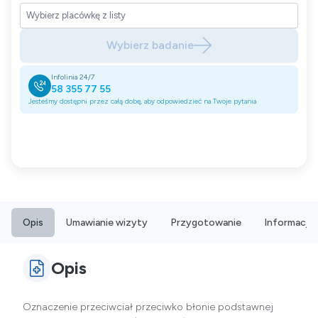
Wybierz badanie
Infolinia 24/7
58 355 77 55
Jesteśmy dostępni przez całą dobę, aby odpowiedzieć na Twoje pytania
Opis
Umawianie wizyty
Przygotowanie
Informacje
Opis
Oznaczenie przeciwciał przeciwko błonie podstawnej