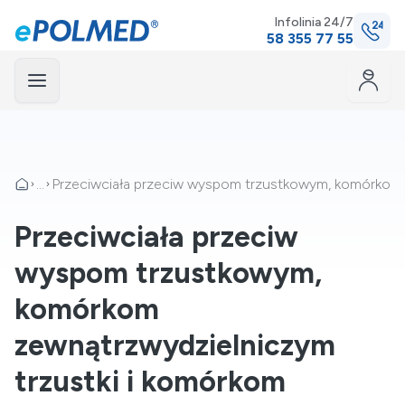
Infolinia 24/7
58 355 77 55
Menu
mknij
...
Przeciwciała przeciw wyspom trzustkowym, komórkom z
Przeciwciała przeciw
wyspom trzustkowym,
komórkom
zewnątrzwydzielniczym
trzustki i komórkom