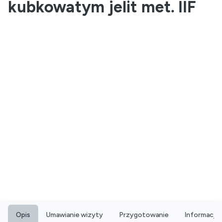
kubkowatym jelit met. IIF
Opis
Umawianie wizyty
Przygotowanie
Informacje