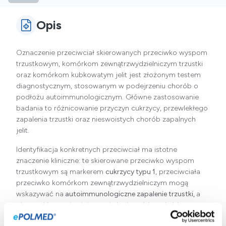
Opis
Oznaczenie przeciwciał skierowanych przeciwko wyspom
trzustkowym, komórkom zewnątrzwydzielniczym trzustki
oraz komórkom kubkowatym jelit jest złożonym testem
diagnostycznym, stosowanym w podejrzeniu chorób o
podłożu autoimmunologicznym. Główne zastosowanie
badania to różnicowanie przyczyn
cukrzycy
, przewlekłego
zapalenia trzustki oraz nieswoistych chorób zapalnych
jelit.
Identyfikacja konkretnych przeciwciał ma istotne
znaczenie kliniczne: te skierowane przeciwko wyspom
trzustkowym są markerem
cukrzycy typu 1
, przeciwciała
przeciwko komórkom zewnątrzwydzielniczym mogą
wskazywać na
autoimmunologiczne zapalenie trzustki,
a
obecność przeciwciał przeciwko komórkom kubkowatym
jelit bywa związana
z wrzodziejącym zapaleniem jelita