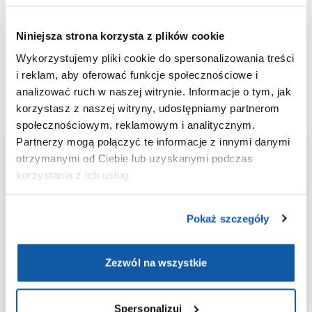
grubego.
Wykrycie tych autoprzeciwciał potwierdza
autoagresywny charakter procesu chorobowego.
Niniejsza strona korzysta z plików cookie
Badanie jest wykonywane
metodą immunofluorescencji
Wykorzystujemy pliki cookie do spersonalizowania treści
pośredniej
(IIF), która umożliwia precyzyjną identyfikację
i reklam, aby oferować funkcje społecznościowe i
poszukiwanych przeciwciał w próbce krwi pacjenta. Do
przeprowadzenia testu nie jest wymagane specjalne
analizować ruch w naszej witrynie. Informacje o tym, jak
przygotowanie.
korzystasz z naszej witryny, udostępniamy partnerom
społecznościowym, reklamowym i analitycznym.
199,00 zł
Partnerzy mogą połączyć te informacje z innymi danymi
otrzymanymi od Ciebie lub uzyskanymi podczas
korzystania z ich usług.
Wybierz badanie
Pokaż szczegóły
Infolinia 24/7
58 355 77 55
Jesteśmy dostępni przez całą dobę, aby odpowiedzieć na Twoje pytania
Zezwól na wszystkie
Spersonalizuj