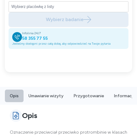
Wybierz badanie
Infolinia 24/7
58 355 77 55
Jesteśmy dostępni przez całą dobę, aby odpowiedzieć na Twoje pytania
Opis
Umawianie wizyty
Przygotowanie
Informacje
Opis
Oznaczenie przeciwciał przeciwko protrombinie w klasach