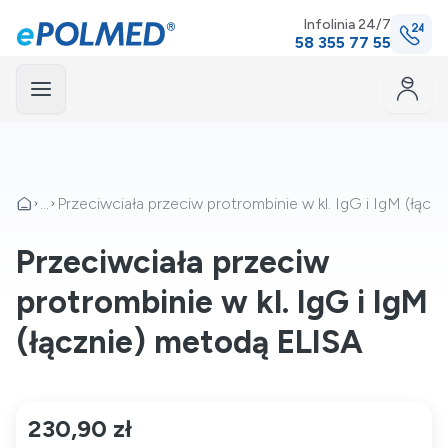
Infolinia 24/7
58 355 77 55
Menu
mknij
...
Przeciwciała przeciw protrombinie w kl. IgG i IgM (łąc
Przeciwciała przeciw
protrombinie w kl. IgG i IgM
(łącznie) metodą ELISA
230,90 zł