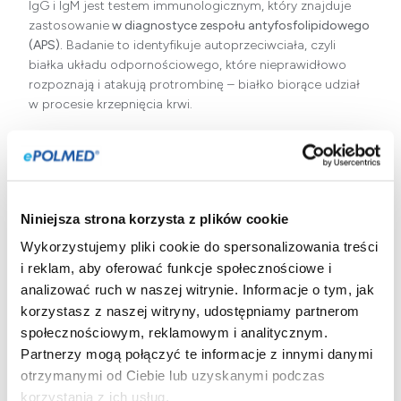
IgG i IgM jest testem immunologicznym, który znajduje
zastosowanie
w diagnostyce zespołu antyfosfolipidowego
(APS).
Badanie to identyfikuje autoprzeciwciała, czyli
białka układu odpornościowego, które nieprawidłowo
rozpoznają i atakują protrombinę – białko biorące udział
w procesie krzepnięcia krwi.
Do analizy wykorzystywana jest
metoda
immunoenzymatyczna ELISA,
która pozwala na ilościowe
lub półilościowe określenie stężenia badanych
przeciwciał. Ich obecność jest jednym z kryteriów
laboratoryjnych rozpoznania APS, stanu klinicznego
Niniejsza strona korzysta z plików cookie
związanego ze zwiększonym ryzykiem rozwoju zakrzepicy
Wykorzystujemy pliki cookie do spersonalizowania treści
żylnej i tętniczej oraz występowania powikłań
i reklam, aby oferować funkcje społecznościowe i
położniczych.
Ujemny wynik badania
obniża
analizować ruch w naszej witrynie. Informacje o tym, jak
prawdopodobieństwo występowania zespołu
korzystasz z naszej witryny, udostępniamy partnerom
antyfosfolipidowego, jednak ostateczna diagnoza zawsze
społecznościowym, reklamowym i analitycznym.
opiera się na całokształcie obrazu klinicznego i wynikach
Partnerzy mogą połączyć te informacje z innymi danymi
innych badań. Pacjent nie musi być w żaden sposób
przygotowany do pobrania krwi.
otrzymanymi od Ciebie lub uzyskanymi podczas
korzystania z ich usług.