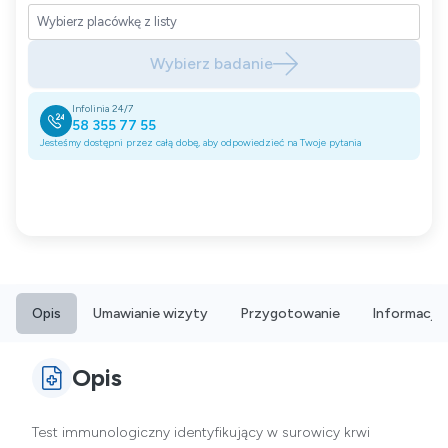
Wybierz badanie
Infolinia 24/7
58 355 77 55
Jesteśmy dostępni przez całą dobę, aby odpowiedzieć na Twoje pytania
Opis
Umawianie wizyty
Przygotowanie
Informacje
Opis
Test immunologiczny identyfikujący w surowicy krwi