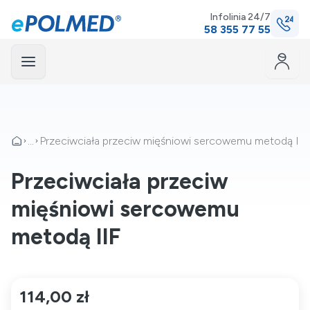
Infolinia 24/7
58 355 77 55
Menu
mknij
...
Przeciwciała przeciw mięśniowi sercowemu metodą IIF
Przeciwciała przeciw
mięśniowi sercowemu
metodą IIF
114,00 zł