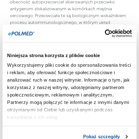
obecność autoprzeciwciał skierowanych przeciwko
antygenom zlokalizowanym w komórkach mięśnia
sercowego. Przeciwciała te są biologicznym wskaźnikiem
procesu autoimmunologicznego, w którym układ
odpornościowy atakuje własne tkanki serca. Badanie ma
istotne zastosowanie
w diagnostyce powikłań po
uszkodzeniu serca, takich jak zespół Dresslera
, rozwijający
się po operacjach kardiochirurgicznych lub zawale.
Niniejsza strona korzysta z plików cookie
Wykorzystywana do analizy metoda immunofluorescencji
Wykorzystujemy pliki cookie do spersonalizowania treści
pośredniej (IIF) pozwala na precyzyjne, wizualne
i reklam, aby oferować funkcje społecznościowe i
potwierdzenie obecności poszukiwanych autoprzeciwciał.
analizować ruch w naszej witrynie. Informacje o tym, jak
Do wykonania badania nie jest wymagane żadne
korzystasz z naszej witryny, udostępniamy partnerom
specjalne przygotowanie.
społecznościowym, reklamowym i analitycznym.
Partnerzy mogą połączyć te informacje z innymi danymi
otrzymanymi od Ciebie lub uzyskanymi podczas
korzystania z ich usług.
Aplikacja
Pokaż szczegóły