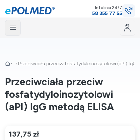
Infolinia 24/7
58 355 77 55
Menu
mknij
...
Przeciwciała przeciw fosfatydyloinozytolowi (aPI) Ig
Przeciwciała przeciw
fosfatydyloinozytolowi
(aPI) IgG metodą ELISA
137,75 zł