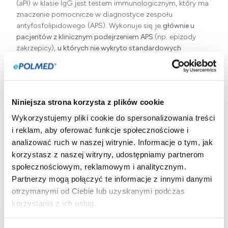
(aPI) w klasie IgG jest testem immunologicznym, który ma
znaczenie pomocnicze w diagnostyce zespołu
antyfosfolipidowego (APS). Wykonuje się je
głównie u
pacjentów z klinicznym podejrzeniem APS
(np. epizody
zakrzepicy),
u których nie wykryto standardowych
przeciwciał antyfosfolipidowych
.
Obecność autoprzeciwciał w klasie IgG jest w
szczególności wiązana z podwyższonym i długotrwałym
ryzykiem występowania powikłań zakrzepowych, zarówno
Niniejsza strona korzysta z plików cookie
żylnych, jak i tętniczych.
Dodatni wynik
może wspierać
Wykorzystujemy pliki cookie do spersonalizowania treści
rozpoznanie APS w niejednoznacznych przypadkach i
i reklam, aby oferować funkcje społecznościowe i
pomóc w ocenie ryzyka u pacjenta. Oznaczenie jest
analizować ruch w naszej witrynie. Informacje o tym, jak
realizowane metodą ELISA, która pozwala na ilościową
korzystasz z naszej witryny, udostępniamy partnerom
ocenę stężenia przeciwciał, i nie wymaga od pacjenta
społecznościowym, reklamowym i analitycznym.
specjalnego przygotowania.
Partnerzy mogą połączyć te informacje z innymi danymi
otrzymanymi od Ciebie lub uzyskanymi podczas
korzystania z ich usług.
Aplikacja