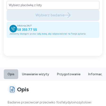
Wybierz badanie
Infolinia 24/7
58 355 77 55
Jesteśmy dostępni przez całą dobę, aby odpowiedzieć na Twoje pytania
Opis
Umawianie wizyty
Przygotowanie
Informacje
Opis
Badanie przeciwciał przeciwko fosfatydyloinozytolowi