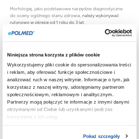
Morfologię, jako podstawowe narzędzie diagnostyczne
do oceny ogólnego stanu zdrowia,
należy wykonywać
rutynowo w okresie od 1 roku do 3 lat.
Badanie parametrów krwi wykonuje się również w celu:
ogólnej oceny zdrowia w celach
Niniejsza strona korzysta z plików cookie
profilaktycznych,
Wykorzystujemy pliki cookie do spersonalizowania treści
i reklam, aby oferować funkcje społecznościowe i
monitorowania przebiegu choroby,
analizować ruch w naszej witrynie. Informacje o tym, jak
monitorowania efektów farmakoterapii.
korzystasz z naszej witryny, udostępniamy partnerom
społecznościowym, reklamowym i analitycznym.
Partnerzy mogą połączyć te informacje z innymi danymi
Przebieg badania
otrzymanymi od Ciebie lub uzyskanymi podczas
korzystania z ich usług.
Pobranie próbki do morfologii krwi powinno odbywać się
w godzinach porannych po zastosowaniu co najmniej 8-
Pokaż szczegóły