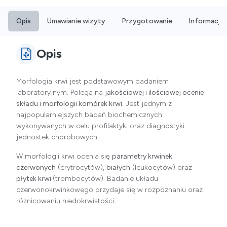
Opis
Umawianie wizyty
Przygotowanie
Informacje
Opis
Morfologia krwi jest podstawowym badaniem
laboratoryjnym. Polega na
jakościowej i ilościowej ocenie
składu i morfologii komórek krwi.
Jest jednym z
najpopularniejszych badań biochemicznych
wykonywanych w celu profilaktyki oraz diagnostyki
jednostek chorobowych.
W morfologii krwi ocenia się
parametry krwinek
czerwonych
(erytrocytów),
białych
(leukocytów) oraz
płytek krwi
(trombocytów). Badanie układu
czerwonokrwinkowego przydaje się w rozpoznaniu oraz
różnicowaniu niedokrwistości.