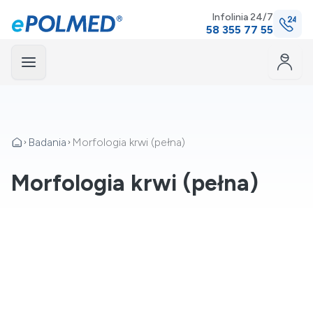
Infolinia 24/7
58 355 77 55
Menu
mknij
Badania
Morfologia krwi (pełna)
Morfologia krwi (pełna)