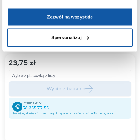
godzinnego postu. Bezpośrednio przed badaniem należy
powstrzymać się od ćwiczeń i wykonywania intensywnych
aktywności.
Zezwól na wszystkie
Morfologię krwi wykonuje się poprzez pobranie krwi
najczęściej z żyły łokciowej. Następnie próbkę poddaje
Spersonalizuj
się analizie w laboratorium medycznym.
23,75 zł
Wybierz badanie
Infolinia 24/7
58 355 77 55
Jesteśmy dostępni przez całą dobę, aby odpowiedzieć na Twoje pytania