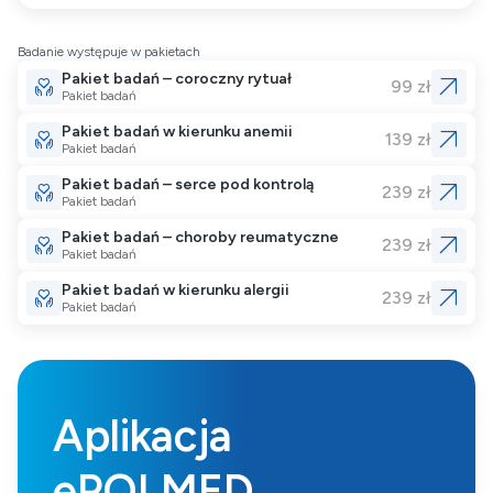
Badanie występuje w pakietach
Pakiet badań – coroczny rytuał
99 zł
Pakiet badań
Pakiet badań w kierunku anemii
139 zł
Pakiet badań
Pakiet badań – serce pod kontrolą
239 zł
Pakiet badań
Pakiet badań – choroby reumatyczne
239 zł
Pakiet badań
Pakiet badań w kierunku alergii
239 zł
Pakiet badań
Aplikacja
ePOLMED