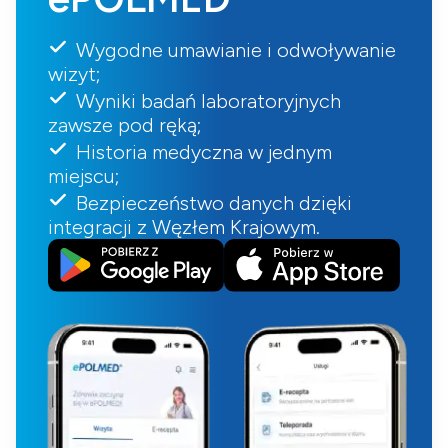
Wygodne umawianie i odwoływanie
wizyt;
Wyniki badań laboratoryjnych
zawsze pod ręką;
Historia medyczna w jednym
miejscu;
Bezpieczeństwo danych dzięki
integracji z Węzłem Krajowym.