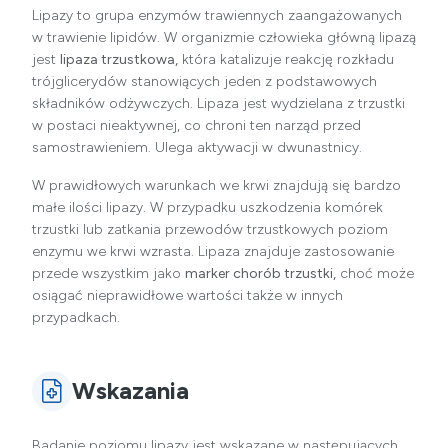
Lipazy to grupa enzymów trawiennych zaangażowanych
w trawienie lipidów. W organizmie człowieka główną lipazą
jest
lipaza trzustkowa,
która katalizuje reakcję rozkładu
trójglicerydów stanowiących jeden z podstawowych
składników odżywczych. Lipaza jest wydzielana z trzustki
w postaci nieaktywnej, co chroni ten narząd przed
samostrawieniem. Ulega aktywacji w dwunastnicy.
W prawidłowych warunkach we krwi znajdują się bardzo
małe ilości lipazy. W przypadku uszkodzenia komórek
trzustki lub zatkania przewodów trzustkowych poziom
enzymu we krwi wzrasta. Lipaza znajduje zastosowanie
przede wszystkim jako
marker chorób trzustki,
choć może
osiągać nieprawidłowe wartości także w innych
przypadkach.
Wskazania
Badanie poziomu lipazy jest wskazane w następujących