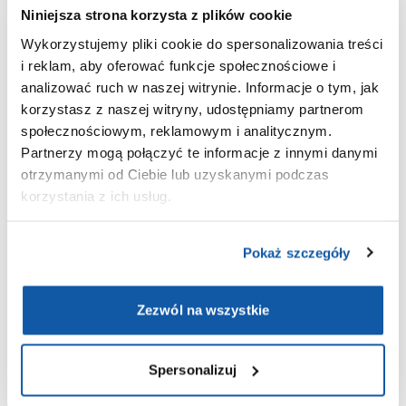
Niniejsza strona korzysta z plików cookie
Interpretacja wyników
Wykorzystujemy pliki cookie do spersonalizowania treści
i reklam, aby oferować funkcje społecznościowe i
analizować ruch w naszej witrynie. Informacje o tym, jak
Poziom lipazy przekraczający górną granicę normy może
korzystasz z naszej witryny, udostępniamy partnerom
wskazywać na następujące schorzenia:
społecznościowym, reklamowym i analitycznym.
ostre zapalenie trzustki,
Partnerzy mogą połączyć te informacje z innymi danymi
otrzymanymi od Ciebie lub uzyskanymi podczas
przewlekłe zapalenie trzustki,
korzystania z ich usług.
kamica przewodu trzustkowego,
nowotwór trzustki (w tym rak trzustki),
Pokaż szczegóły
przewlekła
choroba nerek
,
Zezwól na wszystkie
choroba alkoholowa,
choroba wrzodowa żołądka i dwunastnicy,
Spersonalizuj
choroby pęcherzyka żółciowego,