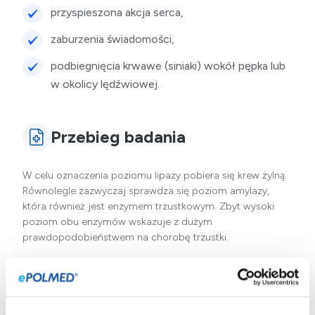
przyspieszona akcja serca,
zaburzenia świadomości,
podbiegnięcia krwawe (siniaki) wokół pępka lub
w okolicy lędźwiowej.
Przebieg badania
W celu oznaczenia poziomu lipazy pobiera się krew żylną.
Równolegle zazwyczaj sprawdza się poziom
amylazy
,
która również jest enzymem trzustkowym. Zbyt wysoki
poziom obu enzymów wskazuje z dużym
prawdopodobieństwem na chorobę trzustki.
Badanie nie wymaga szczególnego przygotowania. Należy
zgłosić się na nie w godzinach porannych, na czczo (tj. 8-
12 godzin od ostatniego posiłku).