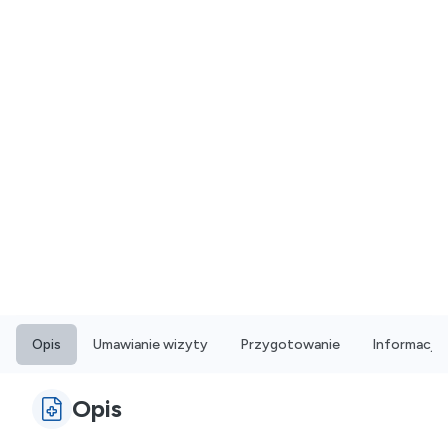
Opis
Umawianie wizyty
Przygotowanie
Informacje
Opis