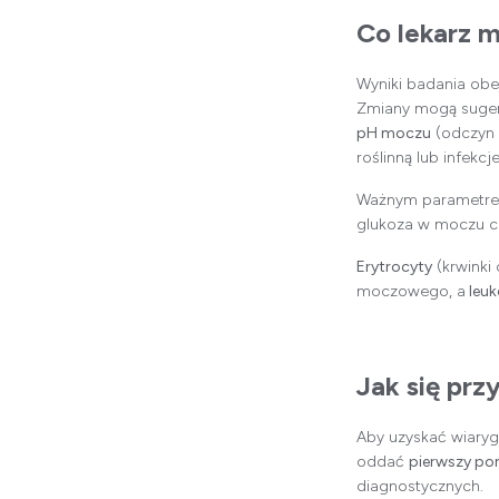
Co lekarz 
Wyniki badania ob
Zmiany mogą sugero
pH moczu
(odczyn 
roślinną lub infek
Ważnym parametre
glukoza w moczu cz
Erytrocyty
(krwinki
moczowego, a
leuk
Jak się pr
Aby uzyskać wiaryg
oddać
pierwszy po
diagnostycznych.