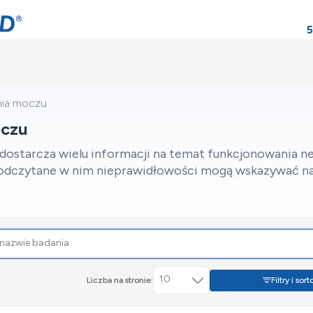
5
nia moczu
oczu
ostarcza wielu informacji na temat funkcjonowania ne
dczytane w nim nieprawidłowości mogą wskazywać na
10
Filtry i sor
Liczba na stronie: