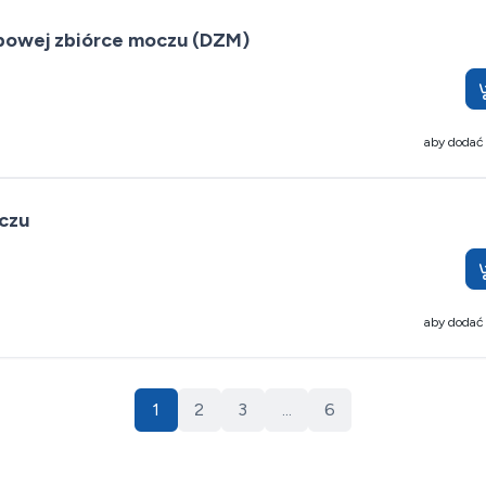
bowej zbiórce moczu (DZM)
aby dodać
czu
aby dodać
1
2
3
...
6