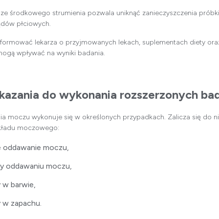
 środkowego strumienia pozwala uniknąć zanieczyszczenia próbki 
ądów płciowych.
nformować lekarza o przyjmowanych lekach, suplementach diety or
mogą wpływać na wyniki badania.
skazania do wykonania rozszerzonych b
a moczu wykonuje się w określonych przypadkach. Zalicza się do ni
układu moczowego:
e oddawanie moczu,
zy oddawaniu moczu,
 w barwie,
 w zapachu.