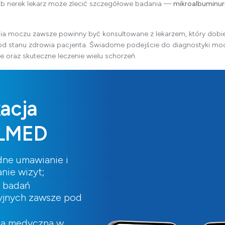
b nerek lekarz może zlecić szczegółowe badania —
mikroalbuminur
ia moczu zawsze powinny być konsultowane z lekarzem, który dobi
 od stanu zdrowia pacjenta. Świadome podejście do diagnostyki mo
 oraz skuteczne leczenie wielu schorzeń.
kacja
LMED
ne umawianie i
nie wizyt;
i badań
yjnych zawsze pod
ia medyczna w