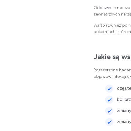
Oddawanie moczu ze
zewnętrznych narz
Warto również poi
pokarmach, które 
Jakie są w
Rozszerzone badani
objawów infekcji 
częst
ból pr
zmiany
zmiany