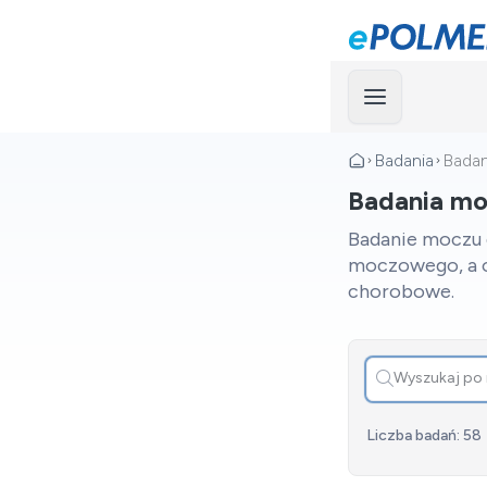
Menu
Badania
Bada
Badania m
Badanie moczu d
moczowego, a o
chorobowe.
Liczba badań: 58