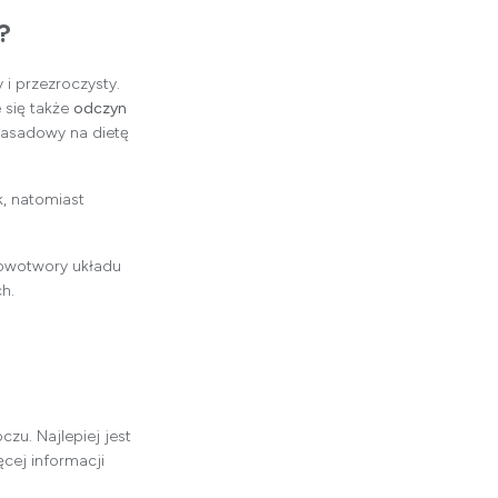
?
i przezroczysty.
 się także
odczyn
zasadowy na dietę
, natomiast
nowotwory układu
h.
zu. Najlepiej jest
ęcej informacji