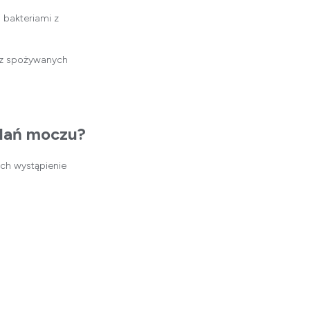
bakteriami z
az spożywanych
adań moczu?
ch wystąpienie