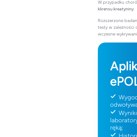
W przypadku choró
klirensu kreatyniny.
Rozszerzone badan
testy w zależności
wczesne wykrywanie
Apli
ePO
Wygod
odwoływa
Wynik
laborator
ręką;
Histor