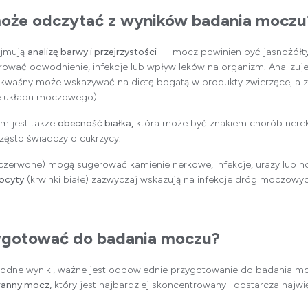
może odczytać z wyników badania moczu
ejmują
analizę barwy i przejrzystości
— mocz powinien być jasnożółty 
wać odwodnienie, infekcje lub wpływ leków na organizm. Analizuje
kwaśny może wskazywać na dietę bogatą w produkty zwierzęce, a 
cje układu moczowego).
m jest także
obecność białka,
która może być znakiem chorób nerek
ęsto świadczy o cukrzycy.
 czerwone) mogą sugerować kamienie nerkowe, infekcje, urazy lub 
ocyty
(krwinki białe) zazwyczaj wskazują na infekcje dróg moczowyc
zygotować do badania moczu?
odne wyniki, ważne jest odpowiednie przygotowanie do badania moc
ranny mocz,
który jest najbardziej skoncentrowany i dostarcza najwi