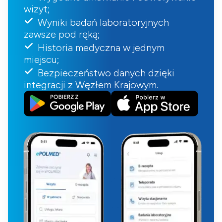
wizyt;
Wyniki badań laboratoryjnych
zawsze pod ręką;
Historia medyczna w jednym
miejscu;
Bezpieczeństwo danych dzięki
integracji z Węzłem Krajowym.