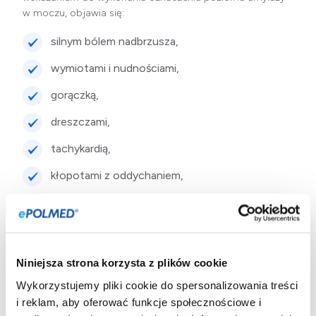
w moczu, objawia się:
silnym bólem nadbrzusza,
wymiotami i nudnościami,
gorączką,
dreszczami,
tachykardią,
kłopotami z oddychaniem,
zmniejszonym apetytem.
Przebieg
Niniejsza strona korzysta z plików cookie
Wykorzystujemy pliki cookie do spersonalizowania treści
Ocena stężenia amylazy trzustkowej w moczu może
i reklam, aby oferować funkcje społecznościowe i
zostać przeprowadzona z wykorzystaniem pojedynczej