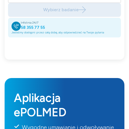
Wybierz badanie
Infolinia 24/7
58 355 77 55
Jesteśmy dostępni przez całą dobę, aby odpowiedzieć na Twoje pytania
Aplikacja
ePOLMED
Wygodne umawianie i odwoływanie