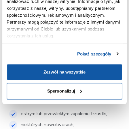
analizować ruch w naszej witrynie. Informacje o tym, jak
próbki lub całodobowej zbiórki moczu. Badanie warto
korzystasz z naszej witryny, udostępniamy partnerom
rozszerzyć o oznaczenie tego parametru również we krwi.
społecznościowym, reklamowym i analitycznym.
Pozwala to na dokładniejszą diagnostykę i szybsze
Partnerzy mogą połączyć te informacje z innymi danymi
wykrycie ewentualnych zaburzeń pracy trzustki.
otrzymanymi od Ciebie lub uzyskanymi podczas
Zaleca się, aby pobranie próbki moczu w celu oznaczania
korzystania z ich usług.
stężenia amylazy trzustkowej odbywało się w godzinach
porannych. Pacjent powinien oddać
środkowy strumień
moczu do sterylnego pojemnika
i jak najszybciej
Pokaż szczegóły
dostarczyć do laboratorium lub punktu pobrań.
Zezwól na wszystkie
Interpretacja wyników
Spersonalizuj
Podwyższone stężenie amylazy trzustkowej w moczu
może świadczyć o:
ostrym lub przewlekłym zapaleniu trzustki,
niektórych nowotworach,