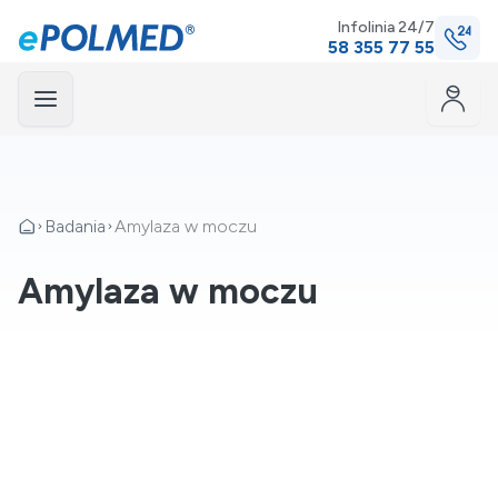
Infolinia 24/7
58 355 77 55
Menu
mknij
Badania
Amylaza w moczu
Amylaza w moczu