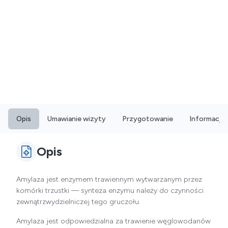
Opis
Umawianie wizyty
Przygotowanie
Informacje
Opis
Amylaza jest enzymem trawiennym wytwarzanym przez
komórki trzustki — synteza enzymu należy do czynności
zewnątrzwydzielniczej tego gruczołu.
Amylaza jest odpowiedzialna za trawienie węglowodanów