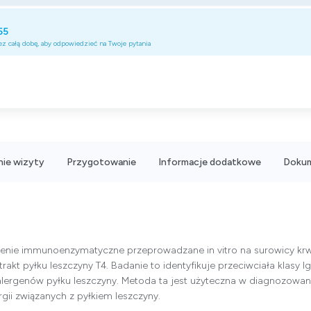
55
z całą dobę, aby odpowiedzieć na Twoje pytania
ie wizyty
Przygotowanie
Informacje dodatkowe
Doku
enie immunoenzymatyczne przeprowadzane in vitro na surowicy krwi
rakt pyłku leszczyny T4. Badanie to identyfikuje przeciwciała klasy Ig
alergenów pyłku leszczyny. Metoda ta jest użyteczna w diagnozowan
rgii związanych z pyłkiem leszczyny.