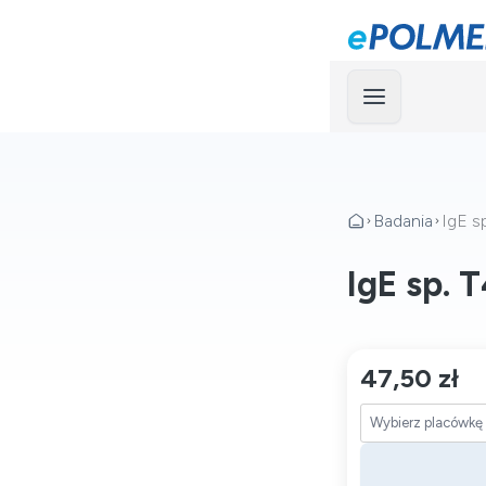
Menu
Badania
IgE s
IgE sp. 
47,50 zł