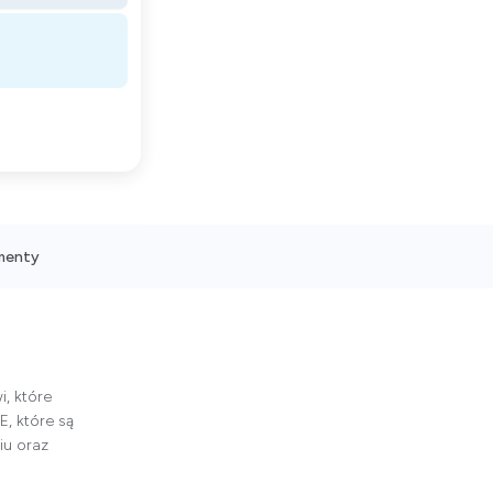
menty
, które
E, które są
iu oraz