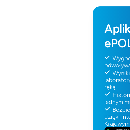
Apli
ePO
Wygod
odwoływa
Wynik
laborator
ręką;
Histor
jednym mi
Bezpi
dzięki in
Krajowym