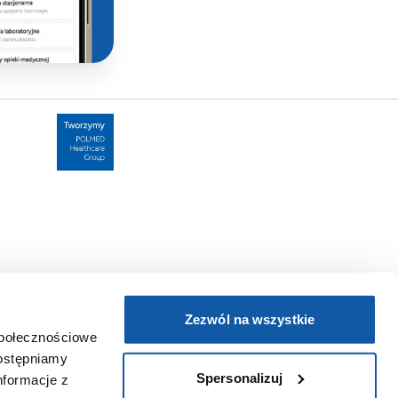
Zezwól na wszystkie
społecznościowe
dostępniamy
Spersonalizuj
nformacje z