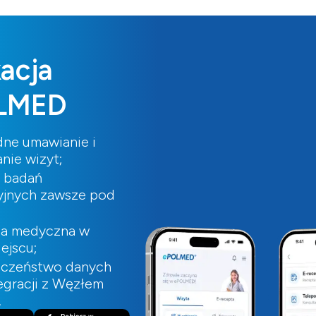
kacja
LMED
ne umawianie i
nie wizyt;
i badań
yjnych zawsze pod
ia medyczna w
ejscu;
eczeństwo danych
tegracji z Węzłem
.