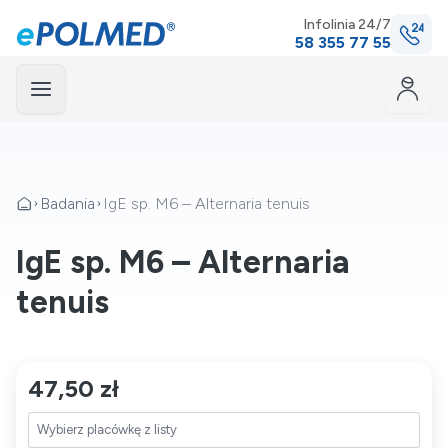
Infolinia 24/7
58 355 77 55
Menu
mknij
Badania
IgE sp. M6 – Alternaria tenuis
IgE sp. M6 – Alternaria
tenuis
47,50 zł