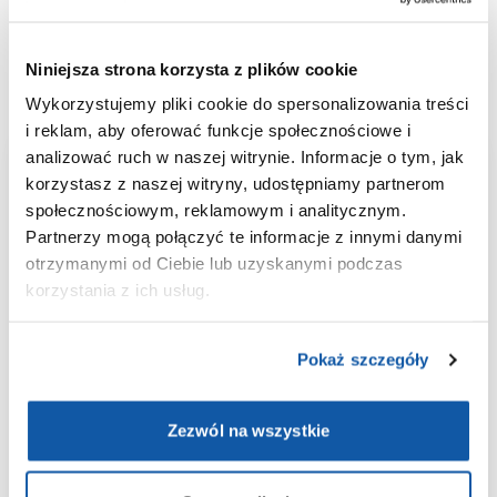
pleśni Alternaria tenuis (obecnie znanej jako A. alternata),
jest użyteczne w diagnozowaniu uczuleń na grzyby
pleśniowe.
Niniejsza strona korzysta z plików cookie
Wykorzystujemy pliki cookie do spersonalizowania treści
i reklam, aby oferować funkcje społecznościowe i
analizować ruch w naszej witrynie. Informacje o tym, jak
Aplikacja
korzystasz z naszej witryny, udostępniamy partnerom
społecznościowym, reklamowym i analitycznym.
ePOLMED
Partnerzy mogą połączyć te informacje z innymi danymi
otrzymanymi od Ciebie lub uzyskanymi podczas
korzystania z ich usług.
Wygodne umawianie i odwoływanie
wizyt;
Wyniki badań laboratoryjnych
Pokaż szczegóły
zawsze pod ręką;
Historia medyczna w jednym
Zezwól na wszystkie
miejscu;
Bezpieczeństwo danych dzięki
integracji z Węzłem Krajowym.