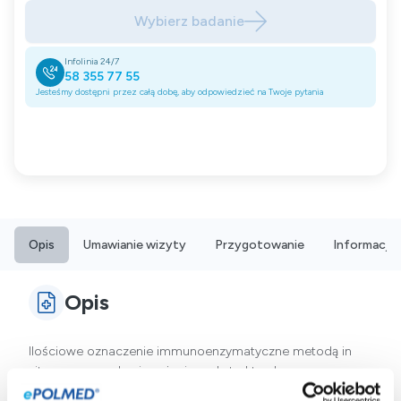
Wybierz badanie
Infolinia 24/7
58 355 77 55
Jesteśmy dostępni przez całą dobę, aby odpowiedzieć na Twoje pytania
Opis
Umawianie wizyty
Przygotowanie
Informacje
Opis
Ilościowe oznaczenie immunoenzymatyczne metodą in
vitro w osoczu krwi, z użyciem ekstraktu alergenowego,
przeciwciał klasy IgE specyficznych wobec alergenów