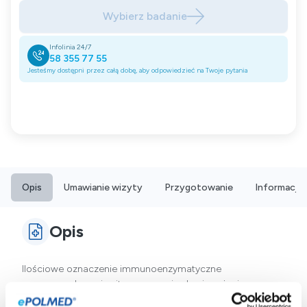
Wybierz badanie
Infolinia 24/7
58 355 77 55
Jesteśmy dostępni przez całą dobę, aby odpowiedzieć na Twoje pytania
Opis
Umawianie wizyty
Przygotowanie
Informacje
Opis
Ilościowe oznaczenie immunoenzymatyczne
przeprowadzane in vitro w surowicy krwi, z użyciem
ekstraktu alergenów M2, które wykrywa przeciwciała klasy