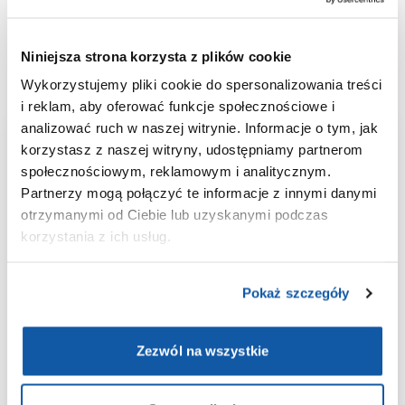
IgE specyficzne dla alergenów grzyba pleśniowego
Cladosporium herbarum, jest użyteczne w diagnozowaniu
uczuleń na pleśnie.
Niniejsza strona korzysta z plików cookie
Wykorzystujemy pliki cookie do spersonalizowania treści
i reklam, aby oferować funkcje społecznościowe i
analizować ruch w naszej witrynie. Informacje o tym, jak
Aplikacja
korzystasz z naszej witryny, udostępniamy partnerom
społecznościowym, reklamowym i analitycznym.
ePOLMED
Partnerzy mogą połączyć te informacje z innymi danymi
otrzymanymi od Ciebie lub uzyskanymi podczas
korzystania z ich usług.
Wygodne umawianie i odwoływanie
wizyt;
Wyniki badań laboratoryjnych
Pokaż szczegóły
zawsze pod ręką;
Historia medyczna w jednym
Zezwól na wszystkie
miejscu;
Bezpieczeństwo danych dzięki
integracji z Węzłem Krajowym.