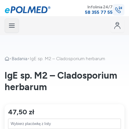
Infolinia 24/7
58 355 77 55
Menu
mknij
Badania
IgE sp. M2 – Cladosporium herbarum
IgE sp. M2 – Cladosporium
herbarum
47,50 zł