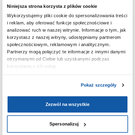
Niniejsza strona korzysta z plików cookie
Wykorzystujemy pliki cookie do spersonalizowania treści
Aplikacja
i reklam, aby oferować funkcje społecznościowe i
analizować ruch w naszej witrynie. Informacje o tym, jak
ePOLMED
korzystasz z naszej witryny, udostępniamy partnerom
społecznościowym, reklamowym i analitycznym.
Partnerzy mogą połączyć te informacje z innymi danymi
Wygodne umawianie i odwoływanie
otrzymanymi od Ciebie lub uzyskanymi podczas
wizyt;
korzystania z ich usług.
Wyniki badań laboratoryjnych
zawsze pod ręką;
Pokaż szczegóły
Historia medyczna w jednym
miejscu;
Bezpieczeństwo danych dzięki
Zezwól na wszystkie
integracji z Węzłem Krajowym.
Spersonalizuj