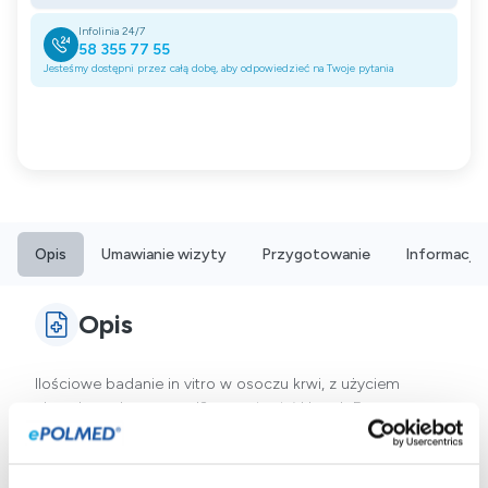
Infolinia 24/7
58 355 77 55
Jesteśmy dostępni przez całą dobę, aby odpowiedzieć na Twoje pytania
Opis
Umawianie wizyty
Przygotowanie
Informacje
Opis
Ilościowe badanie in vitro w osoczu krwi, z użyciem
ekstraktu toksyny osy, I3, przeciwciał klasy IgE
specyficznych wobec alergenów toksyny osy, jest
przydatne w diagnozowaniu alergii.