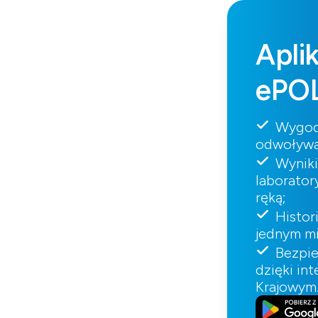
Apli
ePO
Wygod
odwoływa
Wynik
laborator
ręką;
Histor
jednym mi
Bezpi
dzięki in
Krajowym