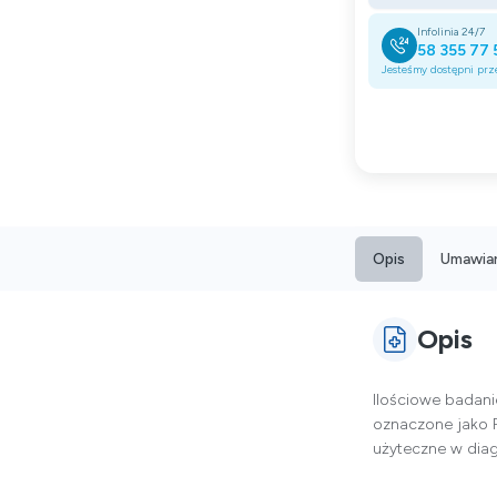
Infolinia 24/7
58 355 77 
Jesteśmy dostępni prze
Opis
Umawian
Opis
Ilościowe badani
oznaczone jako F
użyteczne w diag