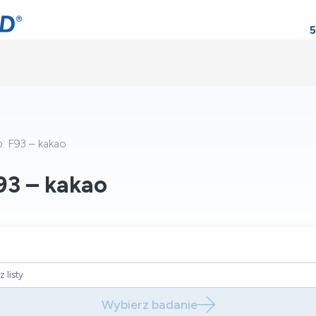
5
p. F93 – kakao
F93 – kakao
Wybierz badanie