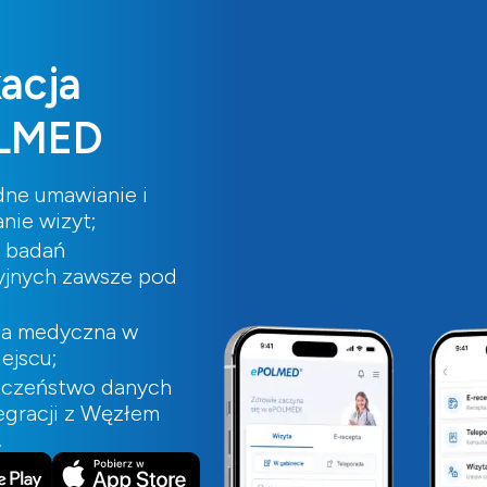
kacja
LMED
ne umawianie i
nie wizyt;
i badań
yjnych zawsze pod
ia medyczna w
ejscu;
eczeństwo danych
tegracji z Węzłem
.