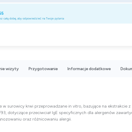
55
z całą dobę, aby odpowiedzieć na Twoje pytania
ie wizyty
Przygotowanie
Informacje dodatkowe
Doku
e w surowicy krwi przeprowadzane in vitro, bazujące na ekstrakcie z
93, dotyczące przeciwciał IgE specyficznych dla alergenów zawartyc
nozowaniu oraz różnicowaniu alergii.