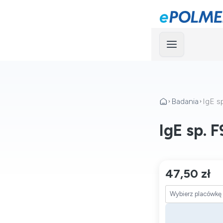
Menu
Badania
IgE s
IgE sp. 
47,50 zł