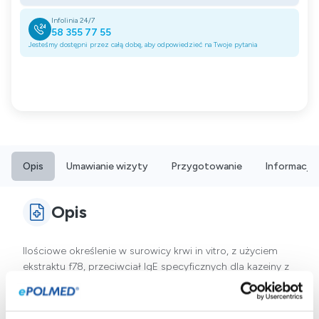
Infolinia 24/7
58 355 77 55
Jesteśmy dostępni przez całą dobę, aby odpowiedzieć na Twoje pytania
Opis
Umawianie wizyty
Przygotowanie
Informacje
Opis
Ilościowe określenie w surowicy krwi in vitro, z użyciem
ekstraktu f78, przeciwciał IgE specyficznych dla kazeiny z
mleka krowiego. Analiza ta jest użyteczna w
diagnozowaniu alergii na mleko krowie oraz w identyfikacji
potencjalnych reakcji krzyżowych.