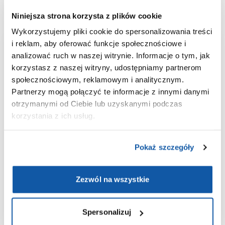
Niniejsza strona korzysta z plików cookie
Wykorzystujemy pliki cookie do spersonalizowania treści
i reklam, aby oferować funkcje społecznościowe i
Aplikacja
analizować ruch w naszej witrynie. Informacje o tym, jak
korzystasz z naszej witryny, udostępniamy partnerom
ePOLMED
społecznościowym, reklamowym i analitycznym.
Partnerzy mogą połączyć te informacje z innymi danymi
Wygodne umawianie i odwoływanie
otrzymanymi od Ciebie lub uzyskanymi podczas
wizyt;
korzystania z ich usług.
Wyniki badań laboratoryjnych
zawsze pod ręką;
Pokaż szczegóły
Historia medyczna w jednym
miejscu;
Zezwól na wszystkie
Bezpieczeństwo danych dzięki
integracji z Węzłem Krajowym.
Spersonalizuj