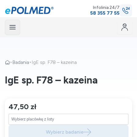
Infolinia 24/7
58 355 77 55
Menu
mknij
Badania
IgE sp. F78 – kazeina
IgE sp. F78 – kazeina
47,50 zł
Wybierz badanie