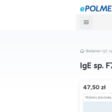
Menu
Badania
IgE sp
IgE sp. F
47,50 zł