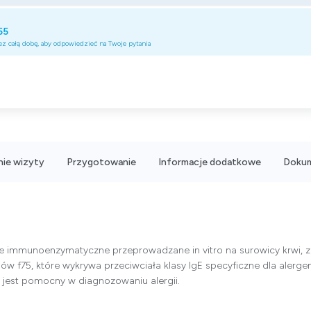
55
z całą dobę, aby odpowiedzieć na Twoje pytania
ie wizyty
Przygotowanie
Informacje dodatkowe
Doku
ie immunoenzymatyczne przeprowadzane in vitro na surowicy krwi, 
nów f75, które wykrywa przeciwciała klasy IgE specyficzne dla alerge
n jest pomocny w diagnozowaniu alergii.