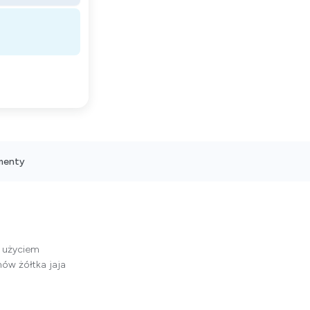
menty
z użyciem
nów żółtka jaja