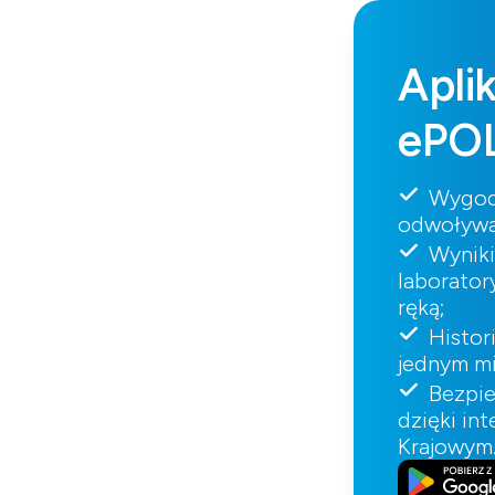
Apli
ePO
Wygod
odwoływa
Wynik
laborator
ręką;
Histor
jednym mi
Bezpi
dzięki in
Krajowym