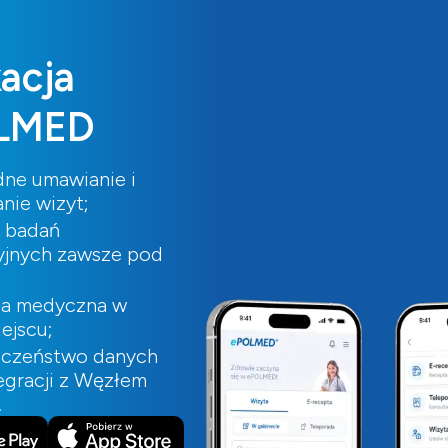
kacja
LMED
ne umawianie i
nie wizyt;
i badań
yjnych zawsze pod
ia medyczna w
ejscu;
eczeństwo danych
tegracji z Węzłem
.