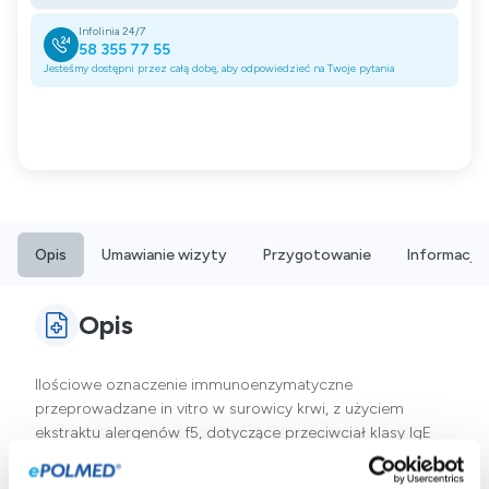
Infolinia 24/7
58 355 77 55
Jesteśmy dostępni przez całą dobę, aby odpowiedzieć na Twoje pytania
Opis
Umawianie wizyty
Przygotowanie
Informacje
Opis
Ilościowe oznaczenie immunoenzymatyczne
przeprowadzane in vitro w surowicy krwi, z użyciem
ekstraktu alergenów f5, dotyczące przeciwciał klasy IgE
specyficznych wobec alergenów mąki żytniej. Badanie to
jest przydatne w diagnostyce alergii pokarmowej zależnej