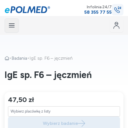
Infolinia 24/7
58 355 77 55
Menu
mknij
Badania
IgE sp. F6 – jęczmień
IgE sp. F6 – jęczmień
47,50 zł
Wybierz badanie