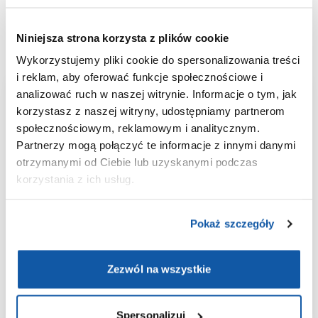
od IgE na jęczmień i piwo, a także w identyfikacji chorób
zawodowych w branży młynarskiej.
Niniejsza strona korzysta z plików cookie
Wykorzystujemy pliki cookie do spersonalizowania treści
i reklam, aby oferować funkcje społecznościowe i
analizować ruch w naszej witrynie. Informacje o tym, jak
Aplikacja
korzystasz z naszej witryny, udostępniamy partnerom
społecznościowym, reklamowym i analitycznym.
ePOLMED
Partnerzy mogą połączyć te informacje z innymi danymi
otrzymanymi od Ciebie lub uzyskanymi podczas
Wygodne umawianie i odwoływanie
korzystania z ich usług.
wizyt;
Wyniki badań laboratoryjnych
Pokaż szczegóły
zawsze pod ręką;
Historia medyczna w jednym
miejscu;
Zezwól na wszystkie
Bezpieczeństwo danych dzięki
integracji z Węzłem Krajowym.
Spersonalizuj