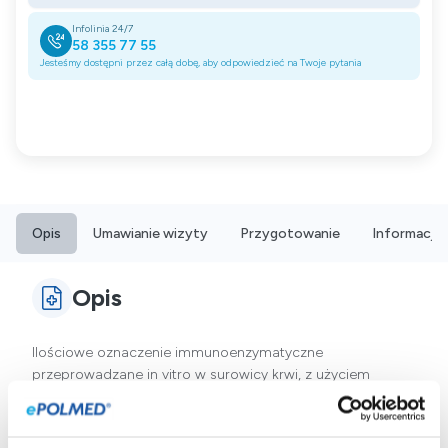
Infolinia 24/7
58 355 77 55
Jesteśmy dostępni przez całą dobę, aby odpowiedzieć na Twoje pytania
Opis
Umawianie wizyty
Przygotowanie
Informacje
Opis
Ilościowe oznaczenie immunoenzymatyczne
przeprowadzane in vitro w surowicy krwi, z użyciem
ekstraktu alergenów f40, wykrywające przeciwciała klasy
IgE skierowane przeciwko alergenom tuńczyka, jest
użyteczne w diagnozowaniu alergii.