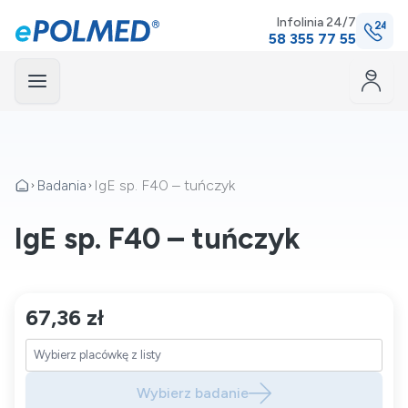
Infolinia 24/7
58 355 77 55
Menu
mknij
Badania
IgE sp. F40 – tuńczyk
IgE sp. F40 – tuńczyk
67,36 zł
Wybierz badanie