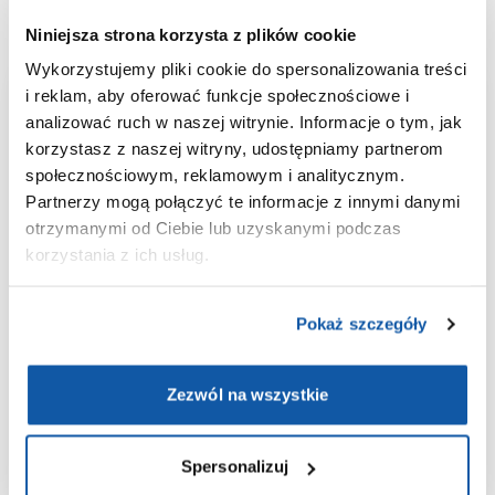
Niniejsza strona korzysta z plików cookie
Wykorzystujemy pliki cookie do spersonalizowania treści
i reklam, aby oferować funkcje społecznościowe i
Aplikacja
analizować ruch w naszej witrynie. Informacje o tym, jak
korzystasz z naszej witryny, udostępniamy partnerom
ePOLMED
społecznościowym, reklamowym i analitycznym.
Partnerzy mogą połączyć te informacje z innymi danymi
Wygodne umawianie i odwoływanie
otrzymanymi od Ciebie lub uzyskanymi podczas
wizyt;
korzystania z ich usług.
Wyniki badań laboratoryjnych
zawsze pod ręką;
Pokaż szczegóły
Historia medyczna w jednym
miejscu;
Zezwól na wszystkie
Bezpieczeństwo danych dzięki
integracji z Węzłem Krajowym.
Spersonalizuj