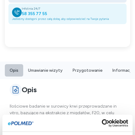
Infolinia 24/7
58 355 77 55
Jesteśmy dostępni przez całą dobę, aby odpowiedzieć na Twoje pytania
Opis
Umawianie wizyty
Przygotowanie
Informacje
Opis
Ilościowe badanie w surowicy krwi przeprowadzane in
vitro, bazujące na ekstrakcie z migdałów, F20, w celu
wykrycia przeciwciał IgE specyficznych dla alergenów
migdałowych, jest użyteczne w diagnozowaniu oraz
różnicowaniu alergii.