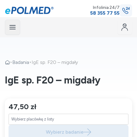
Infolinia 24/7
58 355 77 55
Menu
mknij
Badania
IgE sp. F20 – migdały
IgE sp. F20 – migdały
47,50 zł
Wybierz badanie