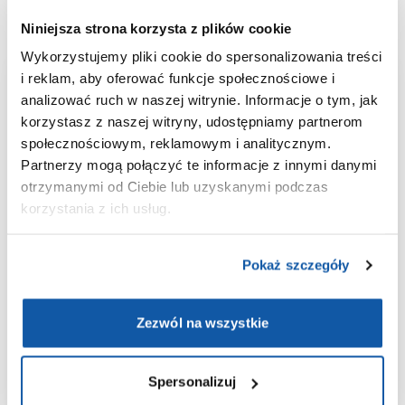
Niniejsza strona korzysta z plików cookie
Wykorzystujemy pliki cookie do spersonalizowania treści
i reklam, aby oferować funkcje społecznościowe i
Aplikacja
analizować ruch w naszej witrynie. Informacje o tym, jak
korzystasz z naszej witryny, udostępniamy partnerom
ePOLMED
społecznościowym, reklamowym i analitycznym.
Partnerzy mogą połączyć te informacje z innymi danymi
Wygodne umawianie i odwoływanie
otrzymanymi od Ciebie lub uzyskanymi podczas
wizyt;
korzystania z ich usług.
Wyniki badań laboratoryjnych
zawsze pod ręką;
Pokaż szczegóły
Historia medyczna w jednym
miejscu;
Zezwól na wszystkie
Bezpieczeństwo danych dzięki
integracji z Węzłem Krajowym.
Spersonalizuj