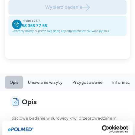
Wybierz badanie
Infolinia 24/7
58 355 77 55
Jesteśmy dostępni przez całą dobę, aby odpowiedzieć na Twoje pytania
Opis
Umawianie wizyty
Przygotowanie
Informacje
Opis
Ilościowe badanie w surowicy krwi przeprowadzane in
vitro, bazujące na ekstrakcie z orzechów leszczyny, F17,
dotyczące przeciwciał IgE specyficznych dla alergenów