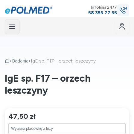
Infolinia 24/7
58 355 77 55
Menu
mknij
Badania
IgE sp. F17 – orzech leszczyny
IgE sp. F17 – orzech
leszczyny
47,50 zł