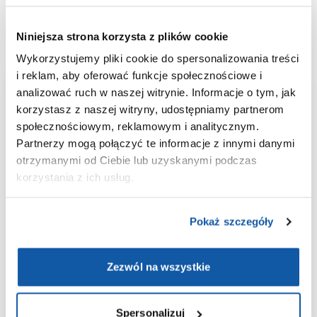
orzecha leszczyny, jest użyteczne w diagnozowaniu oraz
różnicowaniu alergii.
Niniejsza strona korzysta z plików cookie
Wykorzystujemy pliki cookie do spersonalizowania treści
i reklam, aby oferować funkcje społecznościowe i
Aplikacja
analizować ruch w naszej witrynie. Informacje o tym, jak
korzystasz z naszej witryny, udostępniamy partnerom
społecznościowym, reklamowym i analitycznym.
ePOLMED
Partnerzy mogą połączyć te informacje z innymi danymi
otrzymanymi od Ciebie lub uzyskanymi podczas
Wygodne umawianie i odwoływanie
korzystania z ich usług.
wizyt;
Wyniki badań laboratoryjnych
Pokaż szczegóły
zawsze pod ręką;
Historia medyczna w jednym
miejscu;
Zezwól na wszystkie
Bezpieczeństwo danych dzięki
integracji z Węzłem Krajowym.
Spersonalizuj