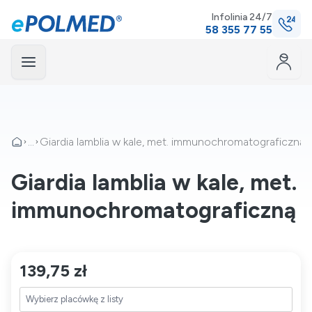
Infolinia 24/7
58 355 77 55
Menu
mknij
...
Giardia lamblia w kale, met. immunochromatograficzną
Giardia lamblia w kale, met.
immunochromatograficzną
139,75 zł