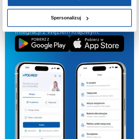
zawsze pod ręką;
Historia medyczna w jednym
miejscu;
Spersonalizuj
Bezpieczeństwo danych dzięki
integracji z Węzłem Krajowym.