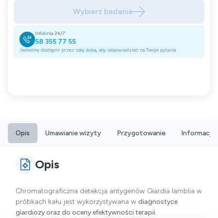
Wybierz badanie
Infolinia 24/7
58 355 77 55
Jesteśmy dostępni przez całą dobę, aby odpowiedzieć na Twoje pytania
Opis
Umawianie wizyty
Przygotowanie
Informacje
Opis
Chromatograficzna detekcja antygenów Giardia lamblia w
próbkach kału jest wykorzystywana w
diagnostyce
giardiozy oraz do oceny efektywności terapii.