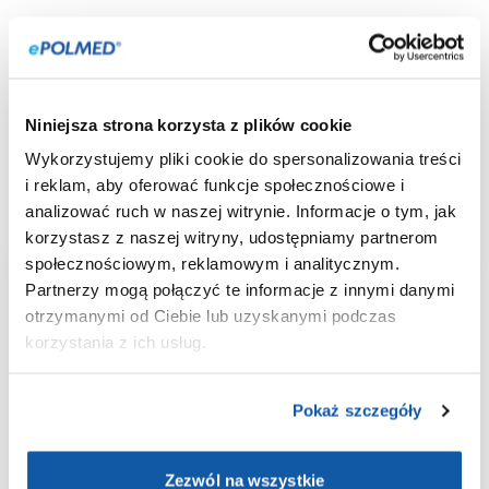
Lamblia jelitowa, znana również jako Giardia lamblia, to
wiciowiec zasiedlający jelito cienkie, drogi żółciowe i
dwunastnicę. Organizm ten występuje w dwóch formach:
trofozoitu i cysty. Do zakażenia dochodzi
drogą
Niniejsza strona korzysta z plików cookie
pokarmową,
najczęściej poprzez spożycie wody, a
rzadziej pokarmu, które są zanieczyszczone ludzkim
Wykorzystujemy pliki cookie do spersonalizowania treści
kałem zawierającym cysty pasożyta.
i reklam, aby oferować funkcje społecznościowe i
analizować ruch w naszej witrynie. Informacje o tym, jak
korzystasz z naszej witryny, udostępniamy partnerom
społecznościowym, reklamowym i analitycznym.
Aplikacja
Partnerzy mogą połączyć te informacje z innymi danymi
otrzymanymi od Ciebie lub uzyskanymi podczas
ePOLMED
korzystania z ich usług.
Wygodne umawianie i odwoływanie
Pokaż szczegóły
wizyt;
Wyniki badań laboratoryjnych
Zezwól na wszystkie