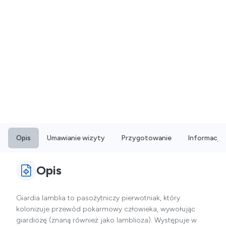
Opis
Umawianie wizyty
Przygotowanie
Informacje
Opis
Giardia lamblia to pasożytniczy pierwotniak, który
kolonizuje przewód pokarmowy człowieka, wywołując
giardiozę (znaną również jako lamblioza). Występuje w