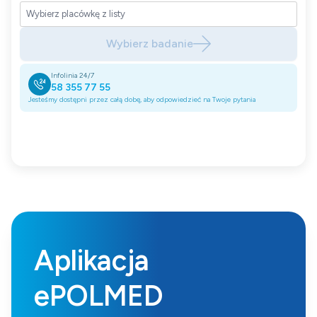
Wybierz badanie
Infolinia 24/7
58 355 77 55
Jesteśmy dostępni przez całą dobę, aby odpowiedzieć na Twoje pytania
Aplikacja
ePOLMED