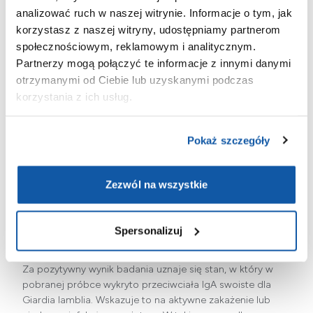
analizować ruch w naszej witrynie. Informacje o tym, jak
na czczo.
korzystasz z naszej witryny, udostępniamy partnerom
Pacjent powinien poinformować lekarza o
społecznościowym, reklamowym i analitycznym.
stosowanych lekach. Lekarz ocenia, czy
Partnerzy mogą połączyć te informacje z innymi danymi
przyjmowane substancje mogą wpływać na
otrzymanymi od Ciebie lub uzyskanymi podczas
korzystania z ich usług.
wyniki badania i w razie potrzeby zleca
odpowiednie działania.
Pokaż szczegóły
W niektórych przypadkach dodatkowo analizuje
się próbki stolca w celu potwierdzenia
obecności cyst lub trofozoitów.
Zezwól na wszystkie
Interpretacja wyników
Spersonalizuj
Za pozytywny wynik badania uznaje się stan, w który w
pobranej próbce wykryto przeciwciała IgA swoiste dla
Giardia lamblia. Wskazuje to na aktywne zakażenie lub