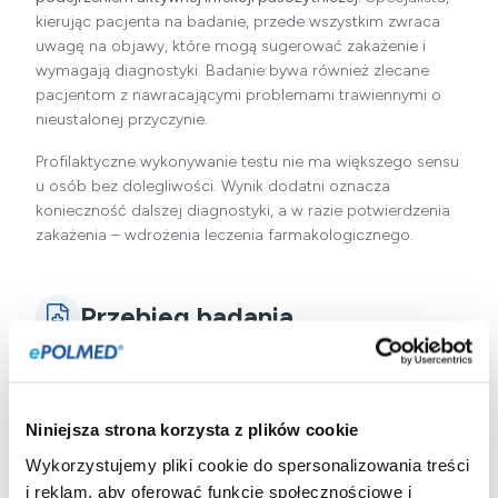
kierując pacjenta na badanie, przede wszystkim zwraca
uwagę na objawy, które mogą sugerować zakażenie i
wymagają diagnostyki. Badanie bywa również zlecane
pacjentom z nawracającymi problemami trawiennymi o
nieustalonej przyczynie.
Profilaktyczne wykonywanie testu nie ma większego sensu
u osób bez dolegliwości. Wynik dodatni oznacza
konieczność dalszej diagnostyki, a w razie potwierdzenia
zakażenia – wdrożenia leczenia farmakologicznego.
Przebieg badania
Badanie wykorzystuje technikę immunoenzymatyczną
(ELISA) do wykrycia swoistych przeciwciał IgA we krwi
pacjenta. Jest przydatne w diagnostyce aktywnego
Niniejsza strona korzysta z plików cookie
zakażenia pasożytem.
Wykorzystujemy pliki cookie do spersonalizowania treści
i reklam, aby oferować funkcje społecznościowe i
Pobranie krwi powinno odbyć się rano, najlepiej