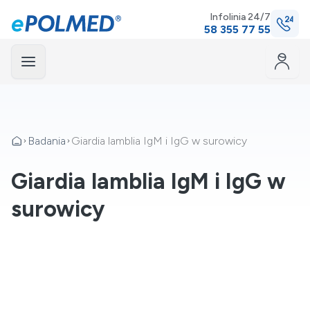
Infolinia 24/7
58 355 77 55
Menu
mknij
Badania
Giardia lamblia IgM i IgG w surowicy
Giardia lamblia IgM i IgG w
surowicy