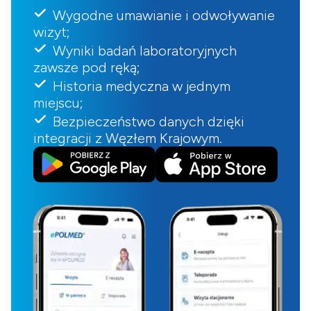
Wygodne umawianie i odwoływanie
wizyt;
Wyniki badań laboratoryjnych
zawsze pod ręką;
Historia medyczna w jednym
miejscu;
Bezpieczeństwo danych dzięki
integracji z Węzłem Krajowym.