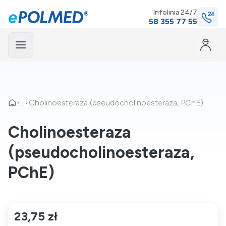
Infolinia 24/7
58 355 77 55
Menu
mknij
...
Cholinoesteraza (pseudocholinoesteraza, PChE)
Cholinoesteraza
(pseudocholinoesteraza,
PChE)
23,75 zł