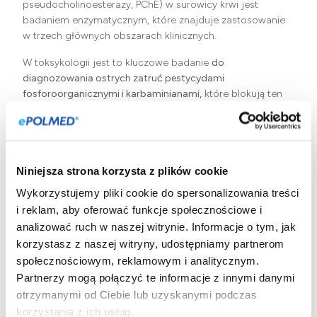
pseudocholinoesterazy, PChE) w surowicy krwi jest
badaniem enzymatycznym, które znajduje zastosowanie
w trzech głównych obszarach klinicznych.
W toksykologii jest to kluczowe badanie
do
diagnozowania ostrych zatruć pestycydami
fosforoorganicznymi i karbaminianami,
które blokują ten
enzym, powodując gwałtowny spadek jego aktywności. W
anestezjologii test pozwala na
identyfikację osób z
rzadkim, wrodzonym niedoborem cholinoesterazy,
u
których podanie standardowych dawek niektórych leków
Niniejsza strona korzysta z plików cookie
zwiotczających mięśnie (np. sukcynylocholiny) może
wywołać zagrażający życiu, przedłużony bezdech.
Wykorzystujemy pliki cookie do spersonalizowania treści
i reklam, aby oferować funkcje społecznościowe i
Ponadto, ponieważ enzym ten jest syntetyzowany w
analizować ruch w naszej witrynie. Informacje o tym, jak
wątrobie, jego obniżona aktywność może również
korzystasz z naszej witryny, udostępniamy partnerom
wskazywać na zaawansowaną chorobę tego narządu i
społecznościowym, reklamowym i analitycznym.
obniżenie jego zdolności produkcyjnych. Badanie
wykonuje się z próbki krwi żylnej i nie wymaga ono od
Partnerzy mogą połączyć te informacje z innymi danymi
pacjenta specjalnego przygotowania.
otrzymanymi od Ciebie lub uzyskanymi podczas
korzystania z ich usług.