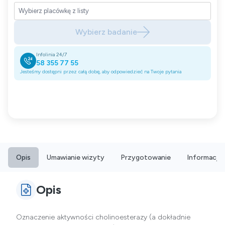
Wybierz badanie
Infolinia 24/7
58 355 77 55
Jesteśmy dostępni przez całą dobę, aby odpowiedzieć na Twoje pytania
Opis
Umawianie wizyty
Przygotowanie
Informacje
Opis
Oznaczenie aktywności cholinoesterazy (a dokładnie