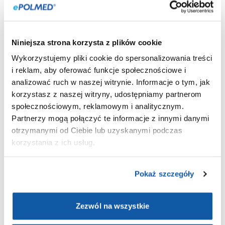
obiektywnych danych o funkcjonowaniu organizmu, co jest
wykorzystywane do diagnozowania chorób, monitorowania
przebiegu leczenia lub oceny ogólnego stanu zdrowia w
ramach profilaktyki.
Niniejsza strona korzysta z plików cookie
Wykorzystujemy pliki cookie do spersonalizowania treści
Analiza obejmuje
pomiar stężeń konkretnych substancji
(np.
i reklam, aby oferować funkcje społecznościowe i
hormonów, glukozy),
ocenę składników komórkowych krwi lub
analizować ruch w naszej witrynie. Informacje o tym, jak
identyfikację materiału genetycznego patogenów
. Wyniki
badania zawsze muszą być zinterpretowane przez lekarza w
korzystasz z naszej witryny, udostępniamy partnerom
odniesieniu do objawów klinicznych i historii medycznej
społecznościowym, reklamowym i analitycznym.
pacjenta.
Partnerzy mogą połączyć te informacje z innymi danymi
otrzymanymi od Ciebie lub uzyskanymi podczas
Wiele badań wymaga odpowiedniego przygotowania, na
korzystania z ich usług.
przykład pobrania próbki na czczo lub odstawienia niektórych
leków, o czym pacjent jest informowany przed pobraniem.
Pokaż szczegóły
Badania obrazowe
Zezwól na wszystkie
Badania obrazowe to grupa procedur wykorzystujących różne