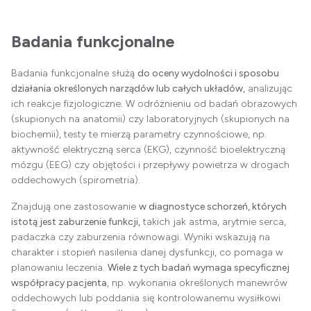
Badania funkcjonalne
Badania funkcjonalne służą
do oceny wydolności i sposobu
działania określonych narządów lub całych układów,
analizując
ich reakcje fizjologiczne. W odróżnieniu od badań obrazowych
(skupionych na anatomii) czy laboratoryjnych (skupionych na
biochemii), testy te mierzą parametry czynnościowe, np.
aktywność elektryczną serca (EKG), czynność bioelektryczną
mózgu (EEG) czy objętości i przepływy powietrza w drogach
oddechowych (spirometria).
Znajdują one zastosowanie
w diagnostyce schorzeń, których
istotą jest zaburzenie funkcji,
takich jak astma, arytmie serca,
padaczka czy zaburzenia równowagi. Wyniki wskazują na
charakter i stopień nasilenia danej dysfunkcji, co pomaga w
planowaniu leczenia.
Wiele z tych badań wymaga specyficznej
współpracy pacjenta
, np. wykonania określonych manewrów
oddechowych lub poddania się kontrolowanemu wysiłkowi