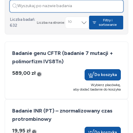
Liczba badań:
Filtry i
10
Liczba na stronie:
sortowanie
632
Badanie genu CFTR (badanie 7 mutacji +
polimorfizm IVS8Tn)
589,00 zł
Do koszyka
Wybierz placówkę,
aby dodać badanie do koszyka
Badanie INR (PT) – znormalizowany czas
protrombinowy
19,95 zł
Do koszyka