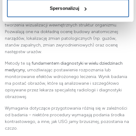
zjawiska fizyczne, takie jak
promieniowanie rentgenowskie
(RTG,
Spersonalizuj
tomografia komputerowa – TK),
pole magnetyczne
(rezonans
magnetyczny – MRI) czy
fale ultradźwiękowe
(USG), do
tworzenia wizualizacji wewnętrznych struktur organizmu.
Pozwalają one na dokładną ocenę budowy anatomicznej
narządów, lokalizację zmian patologicznych (np. guzów,
stanów zapalnych, zmian zwyrodnieniowych) oraz ocenę
następstw urazów.
Metody te są
fundamentem diagnostyki w wielu dziedzinach
medycyny,
umożliwiając postawienie rozpoznania lub
monitorowanie efektów wdrożonego leczenia. Wynik badania
ma postać obrazów, które są analizowane i szczegółowo
opisywane przez lekarza specjalistę radiologii i diagnostyki
obrazowej.
Wymagania dotyczące przygotowania różnią się w zależności
od badania – niektóre procedury wymagają podania środka
kontrastowego, a inne, jak USG jamy brzusznej, pozostania na
czczo.