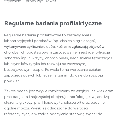
fizycznemu (próby wysiłkowe).
Regularne badania profilaktyczne
Regularne badania profilaktyczne to zestawy analiz
laboratoryjnych i pomiarów (np. ciśnienia tętniczego),
wykonywane cyklicznie u osób, które nie zgłaszają objawów
choroby.
Ich podstawowym zastosowaniem jest identyfikacja
schorzeń (np.
cukrzycy
,
chorób nerek
, nadciśnienia tętniczego)
lub czynników ryzyka ich rozwoju na wczesnym,
bezobjawowym etapie. Pozwala to na wdrożenie działań
zapobiegawczych lub leczenia, zanim dojdzie do rozwoju
powikłań.
Zakres badań jest zwykle różnicowany ze względu na wiek oraz
płeć pacjenta i najczęściej obejmuje morfologię krwi, analizę
stężenia glukozy, profil lipidowy (cholesterol) oraz badanie
ogólne moczu. Wyniki są odnoszone do wartości
referencyjnych, a wszelkie odchylenia stanowią sygnał do