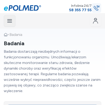
Infolinia 24/7
58 355 77 55
Menu
Badania
Badania
mknij
Badania dostarczają niezbędnych informacji o
funkcjonowaniu organizmu. Umożliwiają lekarzom
skuteczne monitorowanie stanu zdrowia, śledzenie
dynamiki choroby oraz weryfikację efektów
zastosowanej terapii. Regularne badania pozwalają
wcześnie wykryć nieprawidłowości, często jeszcze zanim
pojawią się objawy, co znacząco zwiększa szanse na
wyleczenie.