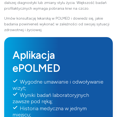
dalszej diagnostyki lub zmiany stylu życia. Większość badań
profilaktycznych wymaga pobrania krwi na czczo.
Umów
konsultację lekarską
w POLMED i dowiedz się, jakie
badania powinieneś wykonać w zależności od swojej sytuacji
zdrowotnej i życiowej.
Aplikacja
ePOLMED
Wygodne umawianie i odwoływanie
wizyt;
Wyniki badań laboratoryjnych
zawsze pod ręką;
Historia medyczna w jednym
miejscu;